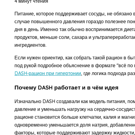
4 минут чтения
Питание, которое поддерживает сосуды, не обязано вы
случае повышенного давления гораздо полезнее поня
дня в день. Именно так обычно воспринимается диет
продуктов, меньше соли, сахара и ультрапереработа
ингредиентов.
Если нужен ориентир, как собрать такой рацион в быт
под рукой подробное объяснение в формате "всё по 
DASH‑рацион при гипертонии
, где логика подхода р
Почему DASH работает и в чём идея
Изначально DASH создавали как модель питания, п
давление и уменьшать нагрузку на сердечно‑сосудис
рационе становится больше клетчатки, калия и магн
одновременно уменьшается доля натрия, добавленн
факторы, которые поддерживают задержку жидкости,