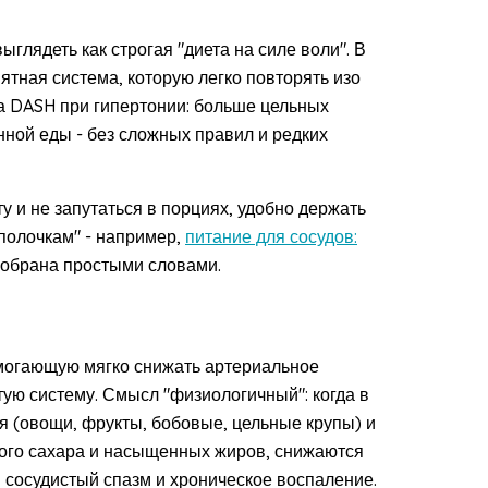
глядеть как строгая "диета на силе воли". В
тная система, которую легко повторять изо
а DASH при гипертонии: больше цельных
нной еды - без сложных правил и редких
у и не запутаться в порциях, удобно держать
полочкам" - например,
питание для сосудов:
азобрана простыми словами.
омогающую мягко снижать артериальное
тую систему. Смысл "физиологичный": когда в
ия (овощи, фрукты, бобовые, цельные крупы) и
ого сахара и насыщенных жиров, снижаются
 сосудистый спазм и хроническое воспаление.