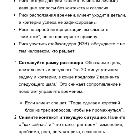
Риск потери доверия: задаёте слишком личные/
давящие вопросы без контекста и согласия.
Риск расползания времени: клиент уходит в детали,
а критерии успеха не зафиксированы.
Риск неверной интерпретации: вы слышите
"симптом", но не проверяете причину.
Риск упустить стейкхолдера (B2B): обсуждаете с не
тем человеком, кто решает.
Согласуйте рамку разговора
. Обозначьте цель,
длительность и результат: "за 20 минут уточним
задачу и критерии, в конце предложу 2 варианта
следующего шага". Это снижает сопротивление и
помогает управлять временем.
Если клиент спешит: "Тогда сделаем короткий
блок из трёх вопросов, чтобы не промахнуться".
Снимите контекст и текущую ситуацию
. Начните
с "как сейчас" и "что стало триггером": изменения,
проблема, рост, регуляторика, сезонность.