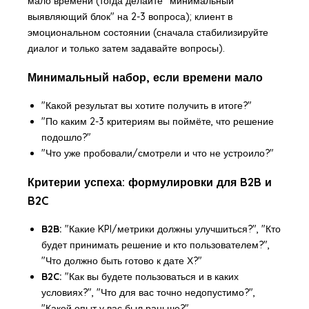
мало времени (тогда делайте "минимальный
выявляющий блок" на 2-3 вопроса); клиент в
эмоциональном состоянии (сначала стабилизируйте
диалог и только затем задавайте вопросы).
Минимальный набор, если времени мало
"Какой результат вы хотите получить в итоге?"
"По каким 2-3 критериям вы поймёте, что решение
подошло?"
"Что уже пробовали/смотрели и что не устроило?"
Критерии успеха: формулировки для B2B и
B2C
B2B:
"Какие KPI/метрики должны улучшиться?", "Кто
будет принимать решение и кто пользователем?",
"Что должно быть готово к дате Х?"
B2C:
"Как вы будете пользоваться и в каких
условиях?", "Что для вас точно недопустимо?",
"Какой опыт у вас был раньше?"